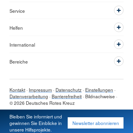
Service
Helfen
International
Bereiche
Kontakt
Impressum
Datenschutz
Einstellungen
Datenverarbeitung
Barrierefreiheit
Bildnachweise
© 2026 Deutsches Rotes Kreuz
Sprache wechseln zu
Bleiben Sie informiert und
gewinnen Sie Einblicke in
Newsletter abonnieren
unsere Hilfsprojekte.