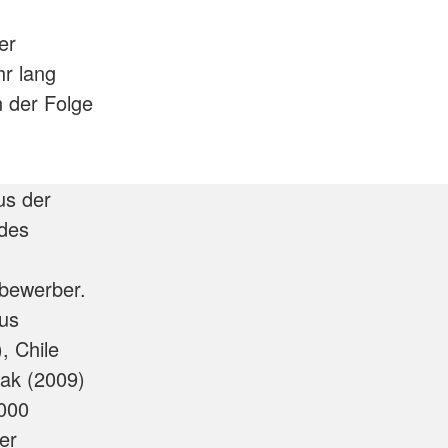
er
r lang
n der Folge
us der
 des
lbewerber.
us
, Chile
rak (2009)
.000
er