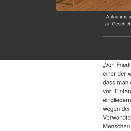
Aufnahmelag
zur Geschich
„Von Fried
einer der 
dass man d
vor: Einta
einglieder
wegen der 
Verwandte,
Menschen a