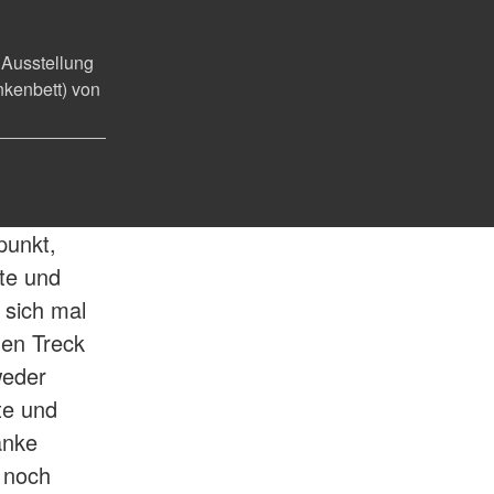
 Ausstellung
Ber
nkenbett) von
punkt,
mte und
 sich mal
nen Treck
weder
te und
anke
 noch