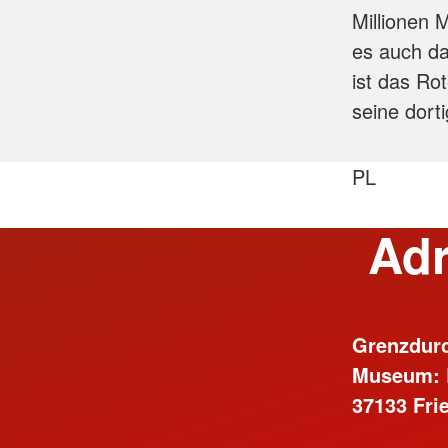
Millionen 
es auch da
ist das Ro
seine dort
PL
Adr
Grenzdurc
Museum: 
37133 Fri