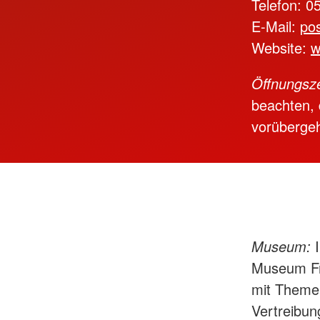
Telefon: 0
E-Mail:
pos
Website:
w
Öffnungsze
beachten,
vorüberge
Museum:
Museum Fri
mit Themen
Vertreibun