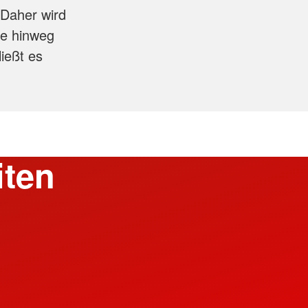
 Daher wird
re hinweg
ießt es
iten