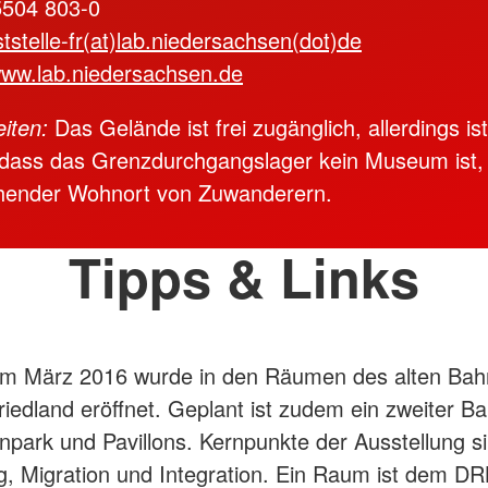
5504 803-0
tstelle-fr(at)lab.niedersachsen(dot)de
ww.lab.niedersachsen.de
iten:
Das Gelände ist frei zugänglich, allerdings is
 dass das Grenzdurchgangslager kein Museum ist,
hender Wohnort von Zuwanderern.
Tipps & Links
Im März 2016 wurde in den Räumen des alten Bah
edland eröffnet. Geplant ist zudem ein zweiter Ba
park und Pavillons. Kernpunkte der Ausstellung si
g, Migration und Integration. Ein Raum ist dem DR