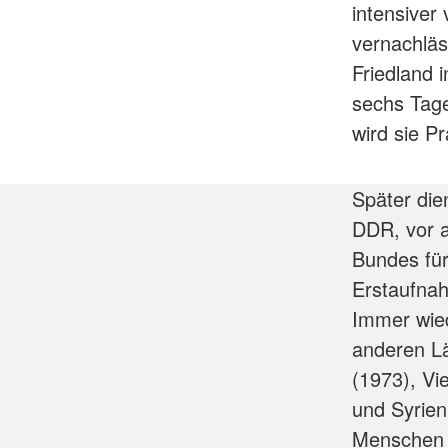
intensiver
vernachläs
Friedland 
sechs Tage
wird sie P
Später dien
DDR, vor a
Bundes für
Erstaufnah
Immer wie
anderen Lä
(1973), Vi
und Syrien
Menschen F