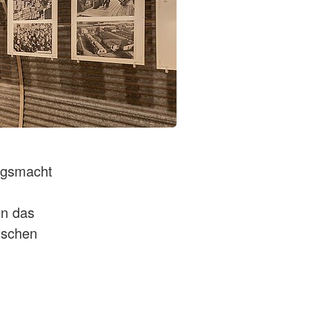
ngsmacht
en das
tschen