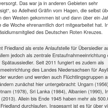
 versorgt. Das war ja in anderen Gebieten sehr
sigt“, so Adelheid Gräfin vom Hagen, die selbst üb
in den Westen gekommen ist und dann über ein Jah
 die Woche ehrenamtlich dort mitgearbeitet hat. I
räsidiumsmitglied des Deutschen Roten Kreuzes.
t Friedland als erste Anlaufstelle für Übersiedler a
llem jedoch als zentrale Erstaufnahmeeinrichtung
 Spätaussiedler. Seit 2011 fungiert es zudem als
meeinrichtung des Landes Niedersachsen für Asy
der wurden und werden auch Flüchtlingsgruppen a
ndern zunächst hier untergebracht: Ungarn (1956)
etnam (1978), Sri Lanka (1984), Albanien (1990), I
 (2013). Allein bis Ende 1945 haben mehr als 500
riedland durchlaufen. Insgesamt ist es für über vi