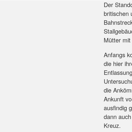
Der Stando
britischen
Bahnstreck
Stallgebäu
Mütter mit
Anfangs k
die hier i
Entlassung
Untersuchu
die Ankömm
Ankunft vo
ausfindig
dann auch
Kreuz.