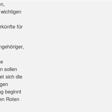
en,
 wichtigen
künfte für
gehöriger,
he
n sollen
t sich die
igen
g beginnt
en Roten