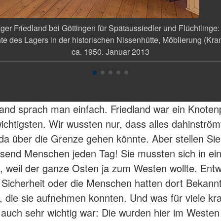
er Friedland bei Göttingen für Spätaussiedler und Flüchtlinge:
te des Lagers in der historischen Nissenhütte, Möblierung (Kra
ca. 1950. Januar 2013
land sprach man einfach. Friedland war ein Knoten
wichtigsten. Wir wussten nur, dass alles dahinströ
a über die Grenze gehen könnte. Aber stellen Sie
usend Menschen jeden Tag! Sie mussten sich in ei
n, weil der ganze Osten ja zum Westen wollte. Ent
Sicherheit oder die Menschen hatten dort Bekann
 die sie aufnehmen konnten. Und was für viele kr
uch sehr wichtig war: Die wurden hier im Westen