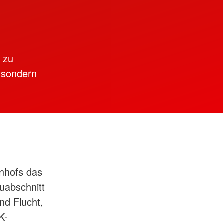
t zu
 sondern
nhofs das
uabschnitt
nd Flucht,
K-