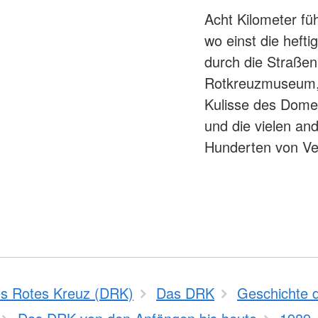
Acht Kilometer fü
wo einst die heft
durch die Straßen
Rotkreuzmuseum, b
Kulisse des Dom
und die vielen an
Hunderten von Ve
Aufbruch des internation
s Rotes Kreuz (DRK)
Das DRK
Geschichte 