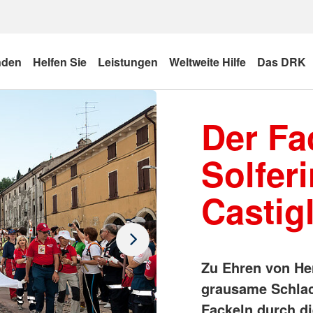
nden
Helfen Sie
Leistungen
Weltweite Hilfe
Das DRK
Der Fa
Solfer
Castig
Zu Ehren von He
grausame Schlac
Fackeln durch di