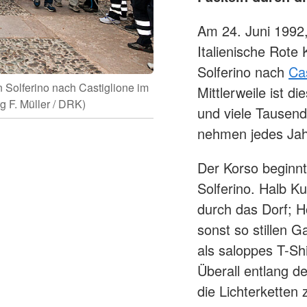
Am 24. Juni 199
Italienische Rote
Solferino nach
Cas
 Solferino nach Castiglione im
Mittlerweile ist d
g F. Müller / DRK)
und viele Tausend
nehmen jedes Jahr
Der Korso beginnt
Solferino. Halb K
durch das Dorf; H
sonst so stillen G
als saloppes T-Shi
Überall entlang d
die Lichterketten