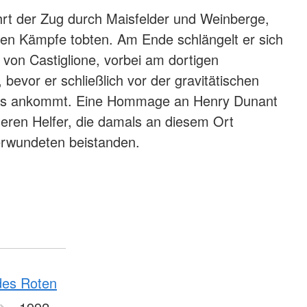
hrt der Zug durch Maisfelder und Weinberge,
igen Kämpfe tobten. Am Ende schlängelt er sich
 von Castiglione, vorbei am dortigen
evor er schließlich vor der gravitätischen
es ankommt. Eine Hommage an Henry Dunant
deren Helfer, die damals an diesem Ort
rwundeten beistanden.
alen Fackelzuges in Solferino (Jörg F. Müller / DRK)
des Roten