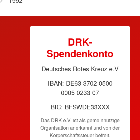
1992
DRK-
Spendenkonto
Deutsches Rotes Kreuz e.V
IBAN: DE63 3702 0500
0005 0233 07
BIC: BFSWDE33XXX
Das DRK e.V. ist als gemeinnützige
Organisation anerkannt und von der
Körperschaftssteuer befreit.