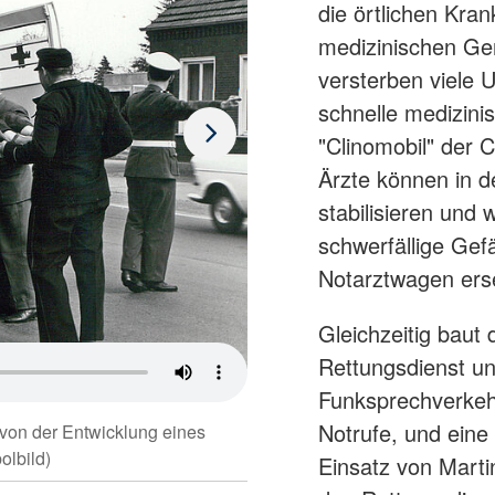
die örtlichen Kra
medizinischen Ger
versterben viele U
schnelle medizini
"Clinomobil" der C
Ärzte können in 
stabilisieren und
schwerfällige Gef
Notarztwagen ers
Gleichzeitig baut 
Rettungsdienst u
Rettungseinsatz bei eine
Funksprechverkehr
Krankenwagen,
Notrufe, und ein
 von der Entwicklung eines
lbild)
Einsatz von Mart