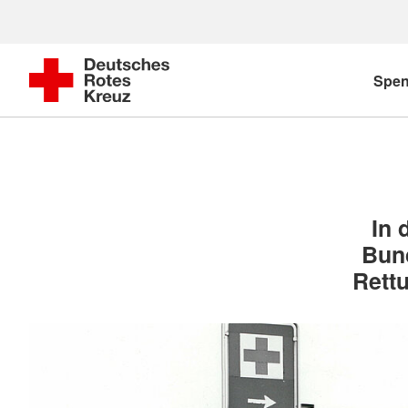
Spe
In 
Bund
Rett