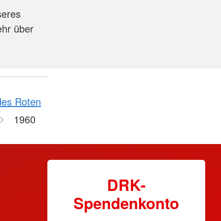
seres
ehr über
des Roten
1960
DRK-
Spendenkonto