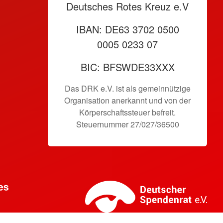
Deutsches Rotes Kreuz e.V
IBAN: DE63 3702 0500
0005 0233 07
BIC: BFSWDE33XXX
Das DRK e.V. ist als gemeinnützige
Organisation anerkannt und von der
Körperschaftssteuer befreit.
Steuernummer 27/027/36500