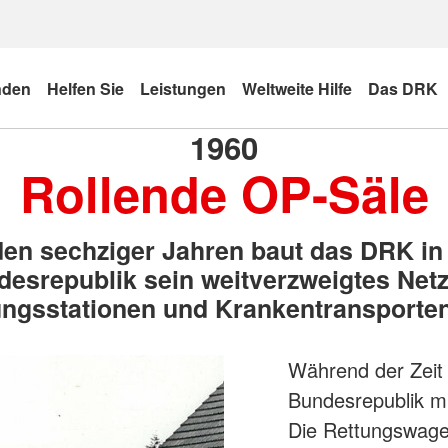
nden
Helfen Sie
Leistungen
Weltweite Hilfe
Das DRK
1960
Rollende OP-Säle
den sechziger Jahren baut das DRK in
esrepublik sein weitverzweigtes Net
ungsstationen und Krankentransporten
Während der Zeit 
Bundesrepublik mi
Die Rettungswagen