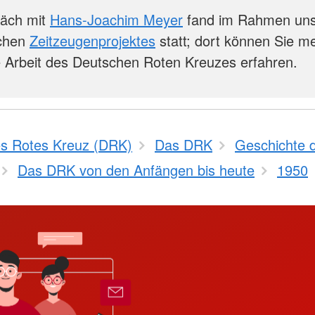
äch mit
Hans-Joachim Meyer
fand im Rahmen un
chen
Zeitzeugenprojektes
statt; dort können Sie m
e Arbeit des Deutschen Roten Kreuzes erfahren.
s Rotes Kreuz (DRK)
Das DRK
Geschichte 
Das DRK von den Anfängen bis heute
1950