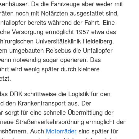
nkenhäuser. Da die Fahrzeuge aber weder mit
äten noch mit Notärzten ausgestattet sind,
nfallopfer bereits während der Fahrt. Eine
sche Versorgung ermöglicht 1957 etwa das
hirurgischen Universitätsklinik Heidelberg.
dem umgebauten Reisebus die Unfallopfer
 wenn notwendig sogar operieren. Das
ährt wird wenig später durch kleinere
etzt.
das DRK schrittweise die Logistik für den
nd den Krankentransport aus. Der
m Unfall: Sanitäter tragen einen Verletzten in einen
 sorgt für eine schnelle Übermittlung der
 sechziger Jahre (Willy Heudtlass / DRK)
e neue Straßenverkehrsordnung ermöglicht den
inshörnern. Auch
Motorräder
sind später für