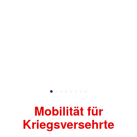
st-
n,
g F.
Mobilität für
Kriegsversehrte