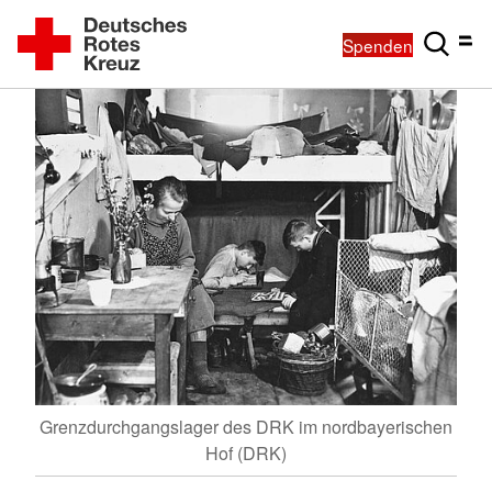
Spenden
Gre
nem
Grenzdurchgangslager des DRK im nordbayerischen
öfelt
Hof (DRK)