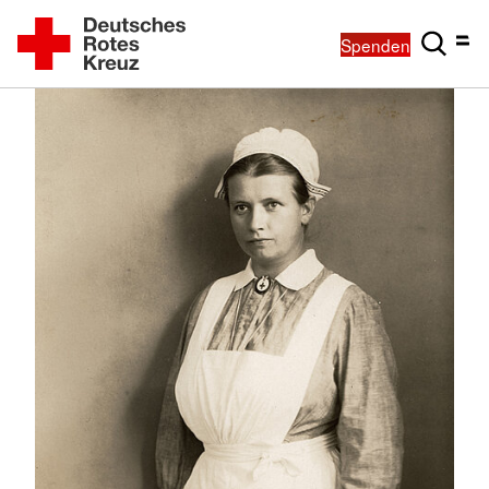
Spenden
n der
g F.