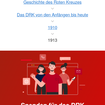
Geschichte des Roten Kreuzes
Das DRK von den Anfängen bis heute
1910
1913
Spenden für das DRK