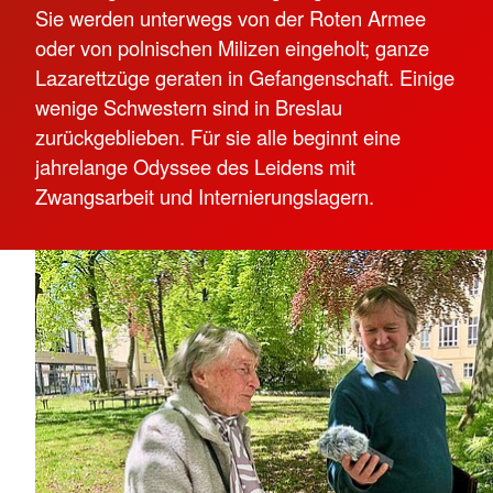
Sie werden unterwegs von der Roten Armee
oder von polnischen Milizen eingeholt; ganze
Lazarettzüge geraten in Gefangenschaft. Einige
wenige Schwestern sind in Breslau
zurückgeblieben. Für sie alle beginnt eine
jahrelange Odyssee des Leidens mit
Zwangsarbeit und Internierungslagern.