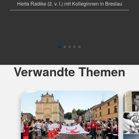
an
Herta Radike (2. v. l.) mit Kolleginnen in Breslau
He
Kind
in
Ha
Verwandte Themen