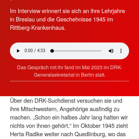
Im Interview erinnert sie sich an ihre Lehrjahre
in Breslau und die Geschehnisse 1945 im
Rittberg-Krankenhaus.
Das Gespräch mit ihr fand im Mai 2023 im DRK-
Generalsekretariat in Berlin statt.
Über den DRK-Suchdienst versuchen sie und
ihre Mitschwestern, Angehörige ausfindig zu
machen. „Schon ein halbes Jahr lang hatten wir
nichts von ihnen gehört.“ Im Oktober 1945 zieht
Herta Radike weiter nach Quedlinburg, wo das