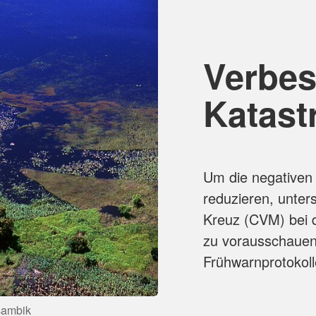
Verbes
Katast
Um die negativen
reduzieren, unte
Kreuz (CVM) bei 
zu vorausschauend
Frühwarnprotokolle
sambik