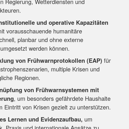
en Regierung, Wetterdiensten und
kteuren.
nstitutionelle und operative Kapazitäten
it vorausschauende humanitäre
nell, planbar und ohne externe
 umgesetzt werden können.
klung von Frühwarnprotokollen (EAP)
für
strophenszenarien, multiple Krisen und
liche Regionen.
knüpfung von Frühwarnsystemen mit
erung
, um besonders gefährdete Haushalte
 Eintritt von Krisen gezielt zu unterstützen.
es Lernen und Evidenzaufbau,
um
ik, Praxis und internationale Ansätze zu