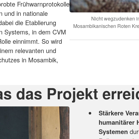
probte Frühwarnprotokolle
n und in nationale
Nicht wegzudenken im
dabei die Etablierung
Mosambikanischen Roten Kreuz
ten Systems, in dem CVM
Rolle einnimmt. So wird
einem relevanten und
chutzes in Mosambik,
s das Projekt errei
Stärkere Ver
humanitärer H
Systemen
dur