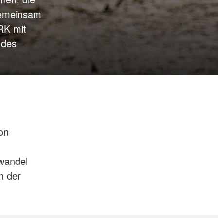
Gemeinsam
RK mit
 des
on
wandel
n der