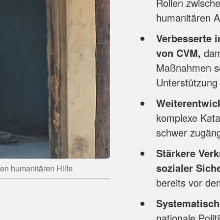
Rollen zwisch
humanitären A
Verbesserte i
von CVM,
dam
Maßnahmen sch
Unterstützung
Weiterentwic
komplexe Kata
schwer zugäng
Stärkere Ver
sozialer Sich
en humanitären Hilfe
bereits vor dem
Systematisch
nationale Polit