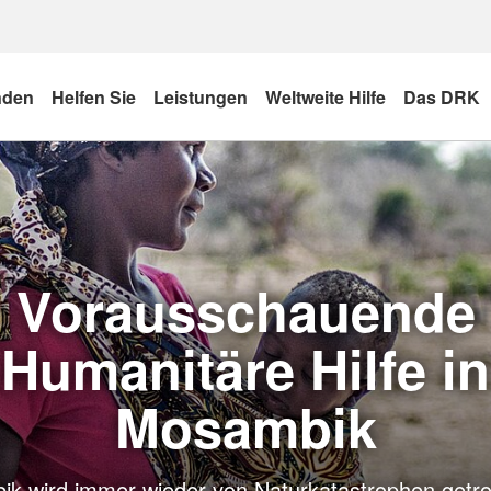
nden
Helfen Sie
Leistungen
Weltweite Hilfe
Das DRK
Vorausschauende
Humanitäre Hilfe in
Mosambik
k wird immer wieder von Naturkatastrophen getrof