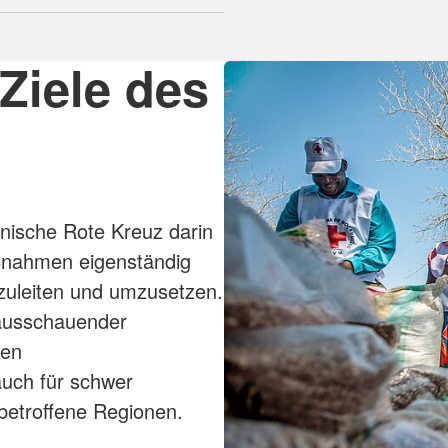
Ziele des
anische Rote Kreuz darin
ßnahmen eigenständig
zuleiten und umzusetzen.
ausschauender
len
uch für schwer
n betroffene Regionen.