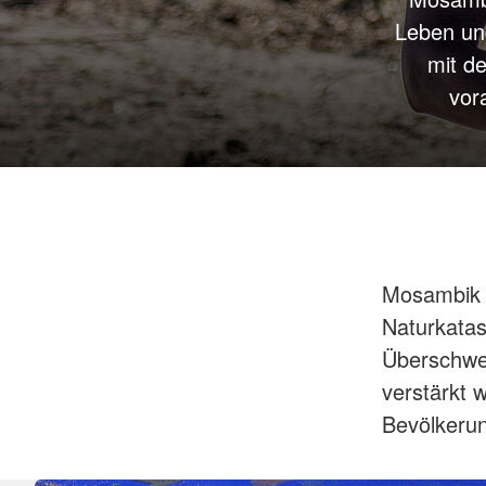
Leben un
mit d
vor
Mosambik g
Naturkatas
Überschwe
verstärkt 
Bevölkerun