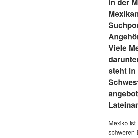
in der M
Mexikan
Suchpor
Angehör
Viele M
darunte
steht i
Schwest
angebot
Lateina
Mexiko ist
schweren 