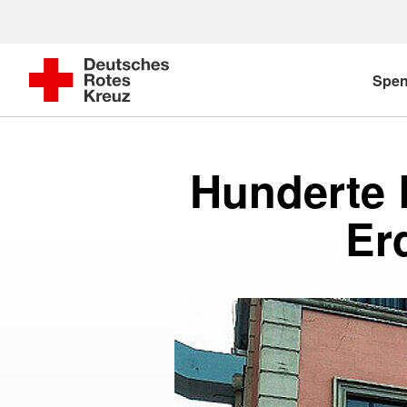
Spe
Hunderte R
Er