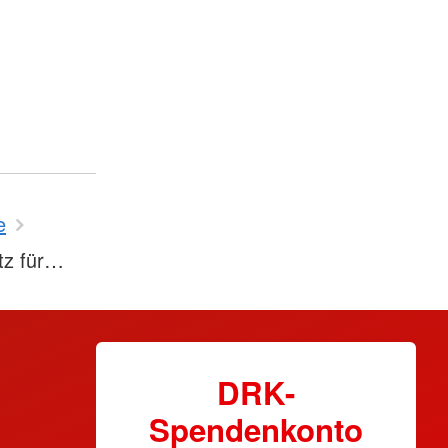
e
tz für…
DRK-
Spendenkonto