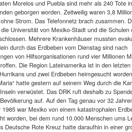
ten Morelos und Puebla sind mehr als 240 Tote i
unden geborgen worden. Zeitweilig waren 3,8 Millio
ohne Strom. Das Telefonnetz brach zusammen. D
 die Universität von Mexiko-Stadt und die Schulen 
schlossen. Mehrere Krankenhäuser mussten evaku
lein durch das Erdbeben vom Dienstag sind nach
ngen von Hilfsorganisationen rund vier Millionen 
roffen. Die Region Lateinamerika ist in den letzt
 Hurrikans und zwei Erdbeben heimgesucht worden.
Maria“ hatte gestern auf seinem Weg durch die Kar
 Inseln verwüstet. Das DRK ruft deshalb zu Spende
 Bevölkerung auf. Auf den Tag genau vor 32 Jahre
 1985 war Mexiko von einem katastrophalen Erdb
ht worden, bei dem rund 10.000 Menschen ums L
 Deutsche Rote Kreuz hatte daraufhin in einer gr