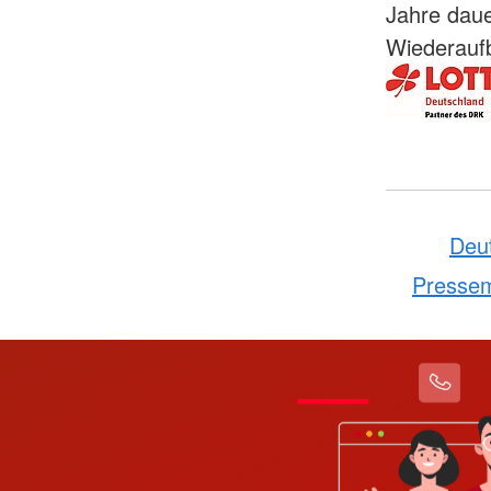
Jahre daue
Wiederaufb
Deu
Pressem