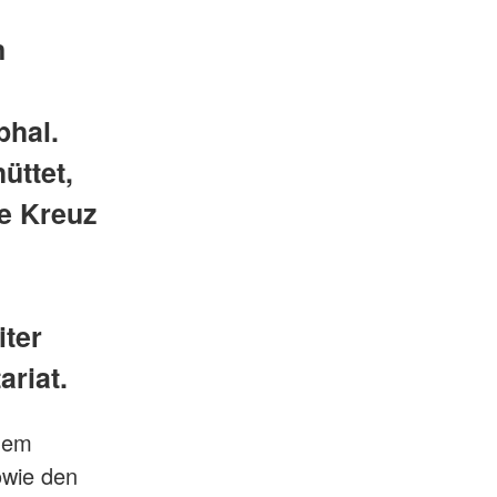
n
phal.
üttet,
te Kreuz
iter
ariat.
inem
owie den