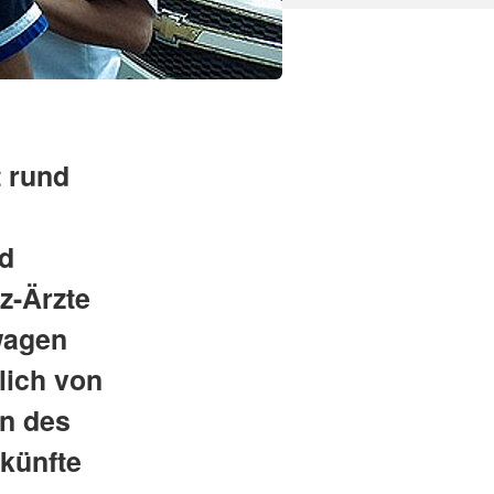
t rund
nd
z-Ärzte
wagen
lich von
en des
künfte