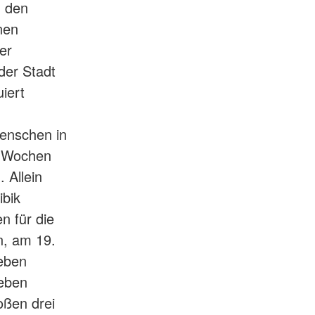
n den
nen
er
der Stadt
iert
Menschen in
en Wochen
 Allein
ibik
n für die
n, am 19.
eben
eben
oßen drei