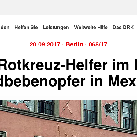
nden
Helfen Sie
Leistungen
Weltweite Hilfe
Das DRK
20.09.2017
·
Berlin
·
068/17
otkreuz-Helfer im 
dbebenopfer in Mex