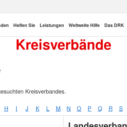
nden
Helfen Sie
Leistungen
Weltweite Hilfe
Das DRK
Kreisverbände
e
gesuchten Kreisverbandes.
H
I
J
K
L
M
N
O
P
Q
R
S
Landesverba