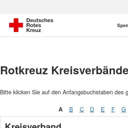
Spe
Rotkreuz Kreisverbänd
Bitte klicken Sie auf den Anfangsbuchstaben des 
A
B
C
D
E
F
G
Kreisverband