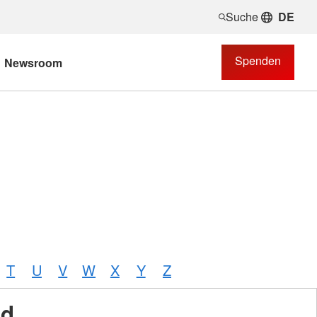
Suche
DE
Spenden
Newsroom
T
U
V
W
X
Y
Z
nd