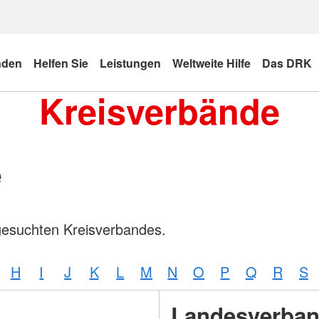
nden
Helfen Sie
Leistungen
Weltweite Hilfe
Das DRK
Kreisverbände
e
gesuchten Kreisverbandes.
H
I
J
K
L
M
N
O
P
Q
R
S
Landesverba