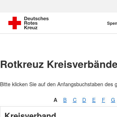
Spe
Rotkreuz Kreisverbänd
Bitte klicken Sie auf den Anfangsbuchstaben des 
A
B
C
D
E
F
G
Kreisverband