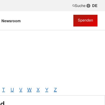
Suche
DE
Spenden
Newsroom
T
U
V
W
X
Y
Z
nd