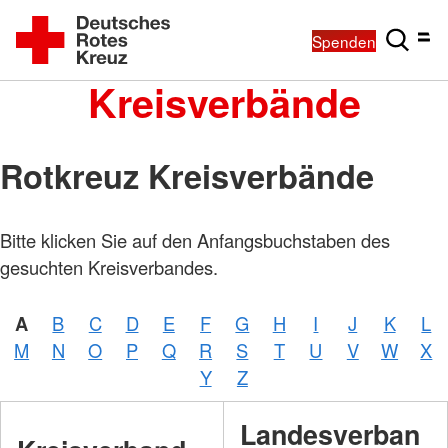
Spenden
Kreisverbände
Rotkreuz Kreisverbände
Bitte klicken Sie auf den Anfangsbuchstaben des
gesuchten Kreisverbandes.
A
B
C
D
E
F
G
H
I
J
K
L
M
N
O
P
Q
R
S
T
U
V
W
X
Y
Z
Landesverban