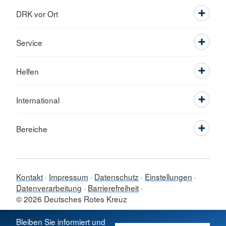
DRK vor Ort
Service
Helfen
International
Bereiche
Kontakt
Impressum
Datenschutz
Einstellungen
Datenverarbeitung
Barrierefreiheit
© 2026 Deutsches Rotes Kreuz
Sprache wechseln zu
Bleiben Sie informiert und