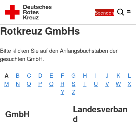
Spenden
Rotkreuz GmbHs
Bitte klicken Sie auf den Anfangsbuchstaben der
gesuchten GmbH.
A
B
C
D
E
F
G
H
I
J
K
L
M
N
O
P
Q
R
S
T
U
V
W
X
Y
Z
Landesverban
GmbH
d