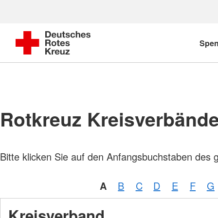
Spe
Rotkreuz Kreisverbänd
Bitte klicken Sie auf den Anfangsbuchstaben des 
A
B
C
D
E
F
G
Kreisverband