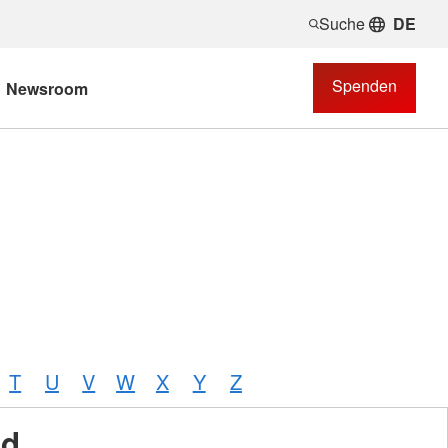
Suche
DE
Spenden
Newsroom
T
U
V
W
X
Y
Z
nd