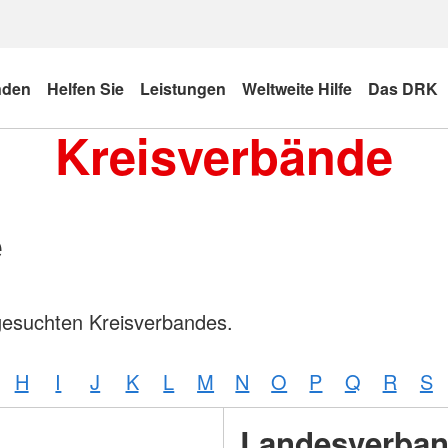
nden
Helfen Sie
Leistungen
Weltweite Hilfe
Das DRK
Kreisverbände
e
gesuchten Kreisverbandes.
H
I
J
K
L
M
N
O
P
Q
R
S
Landesverba