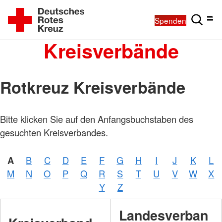
Spenden
Kreisverbände
Rotkreuz Kreisverbände
Bitte klicken Sie auf den Anfangsbuchstaben des
gesuchten Kreisverbandes.
A
B
C
D
E
F
G
H
I
J
K
L
M
N
O
P
Q
R
S
T
U
V
W
X
Y
Z
Landesverban