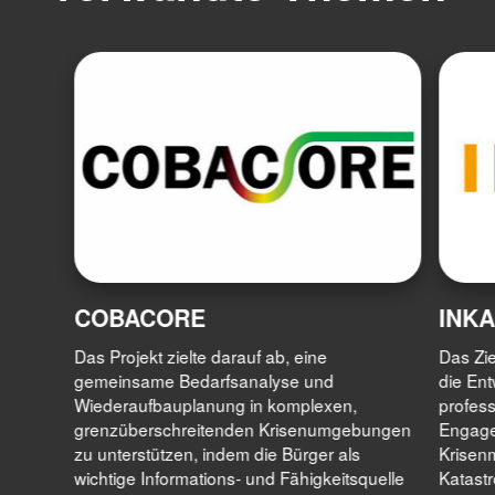
COBACORE
INKA
Das Projekt zielte darauf ab, eine
Das Zi
gemeinsame Bedarfsanalyse und
die Ent
Wiederaufbauplanung in komplexen,
profess
grenzüberschreitenden Krisenumgebungen
Engage
zu unterstützen, indem die Bürger als
Krisen
wichtige Informations- und Fähigkeitsquelle
Katast