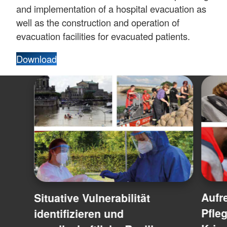
and implementation of a hospital evacuation as
well as the construction and operation of
evacuation facilities for evacuated patients.
Download
Aufr
Situative Vulnerabilität
Pfleg
identifizieren und