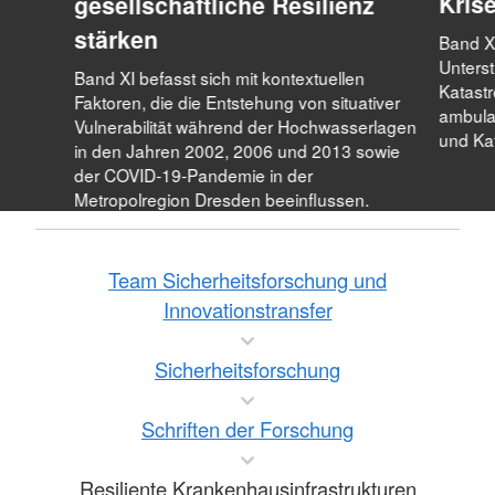
Kris
gesellschaftliche Resilienz
stärken
Band XI
Unterst
Band XI befasst sich mit kontextuellen
Katast
Faktoren, die die Entstehung von situativer
ambulan
Vulnerabilität während der Hochwasserlagen
und Ka
in den Jahren 2002, 2006 und 2013 sowie
der COVID-19-Pandemie in der
Metropolregion Dresden beeinflussen.
Team Sicherheitsforschung und
Innovationstransfer
Sicherheitsforschung
Schriften der Forschung
Resiliente Krankenhausinfrastrukturen