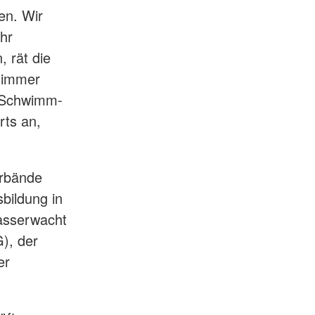
en. Wir
ahr
 rät die
 immer
 Schwimm-
rts an,
erbände
bildung in
Wasserwacht
), der
er