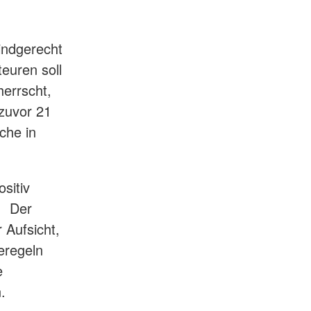
kindgerecht
euren soll
herrscht,
zuvor 21
che in
sitiv
t. Der
 Aufsicht,
eregeln
e
.