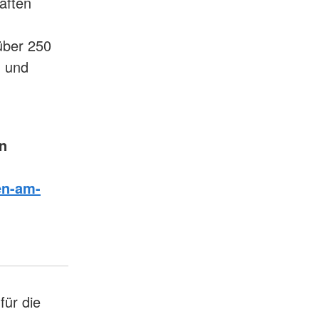
äften
über 250
- und
n
en-am-
für die