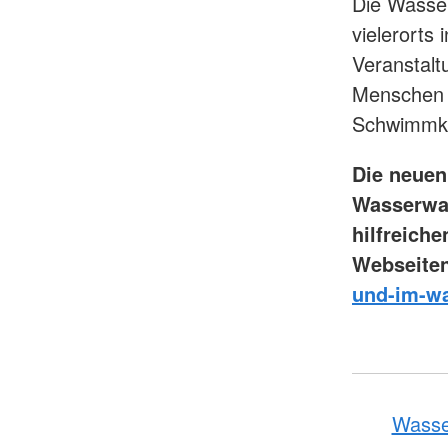
Die Wasser
vielerorts
Veranstalt
Menschen 
Schwimmku
Die neuen
Wasserwac
hilfreich
Webseite
und-im-w
Wasse