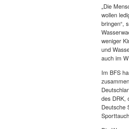
„Die Mens
wollen ledi
bringen“, 
Wasserwac
weniger K
und Wasser
auch im W
Im BFS hab
zusammenge
Deutschlan
des DRK, 
Deutsche 
Sporttauc