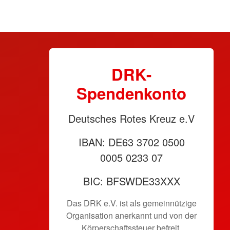
DRK-
Spendenkonto
Deutsches Rotes Kreuz e.V
IBAN: DE63 3702 0500
0005 0233 07
BIC: BFSWDE33XXX
Das DRK e.V. ist als gemeinnützige
Organisation anerkannt und von der
Körperschaftssteuer befreit.