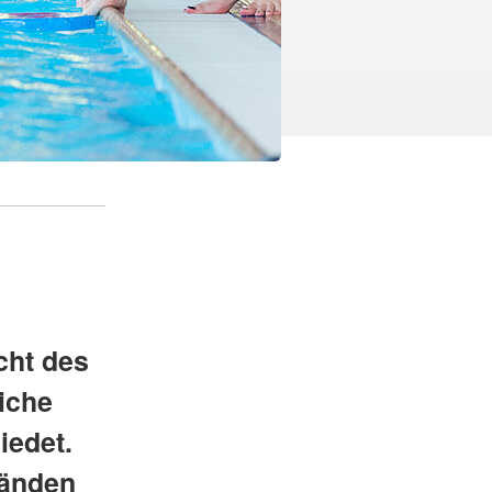
cht des
iche
iedet.
bänden