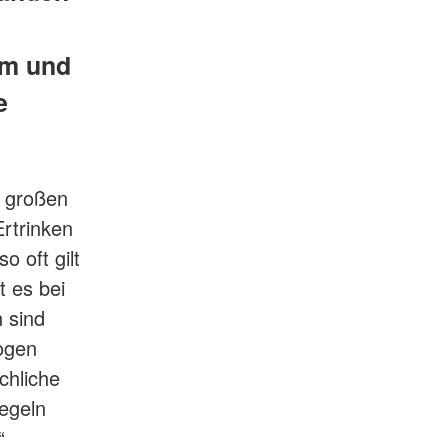
im und
e
r großen
rtrinken
o oft gilt
t es bei
 sind
zogen
chliche
Regeln
“