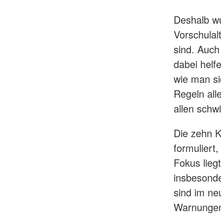
Deshalb wu
Vorschulalt
sind. Auch
dabei helf
wie man s
Regeln all
allen sch
Die zehn K
formuliert
Fokus lieg
insbesond
sind im ne
Warnungen 