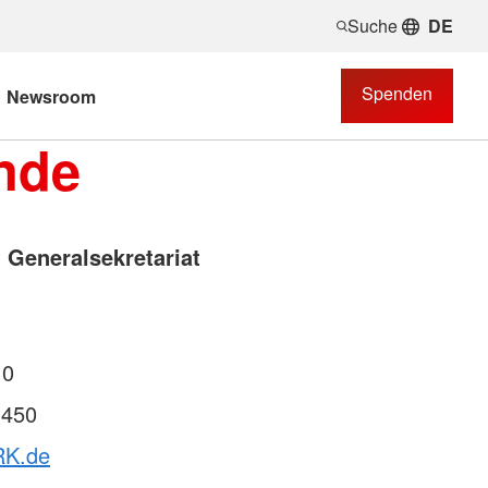
Suche
DE
Spenden
Newsroom
nde
 Generalsekretariat
 0
 450
RK.de