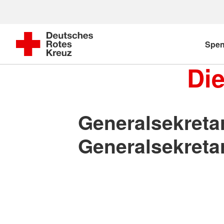
Spe
Di
Generalsekretar
Generalsekretar