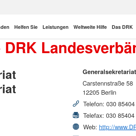
nden
Helfen Sie
Leistungen
Weltweite Hilfe
Das DRK
e DRK Landesverbä
iat
Generalsekretariat
Carstennstraße 58
iat
12205
Berlin
Telefon:
030 85404
Telefax:
030 85404
Web:
http://www.D