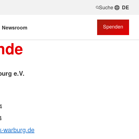
Suche
DE
Spenden
Newsroom
nde
urg e.V.
4
4
k-warburg.de