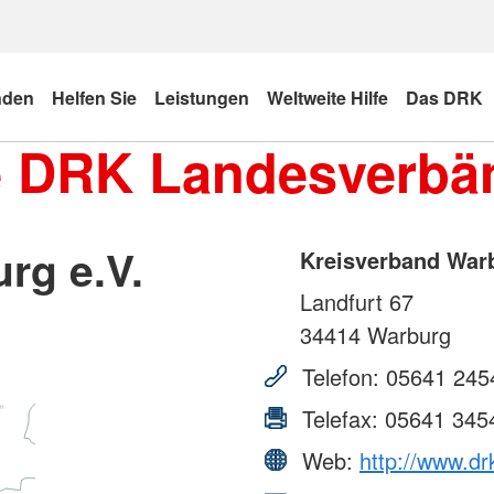
nden
Helfen Sie
Leistungen
Weltweite Hilfe
Das DRK
e DRK Landesverbä
rg e.V.
Kreisverband Warb
Landfurt 67
34414
Warburg
Telefon:
05641 245
Telefax:
05641 345
Web:
http://www.dr