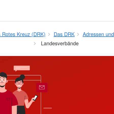
 Rotes Kreuz (DRK)
Das DRK
Adressen und
Landesverbände