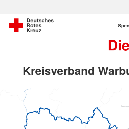
Spe
Di
Kreisverband Warbu