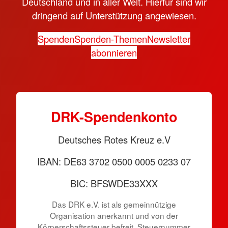
Deutschland und in aller Welt. Hierfür sind wir
dringend auf Unterstützung angewiesen.
Spenden
Spenden-Themen
Newsletter
abonnieren
DRK-Spendenkonto
Deutsches Rotes Kreuz e.V
IBAN: DE63 3702 0500 0005 0233 07
BIC: BFSWDE33XXX
Das DRK e.V. ist als gemeinnützige
Organisation anerkannt und von der
Körperschaftssteuer befreit. Steuernummer