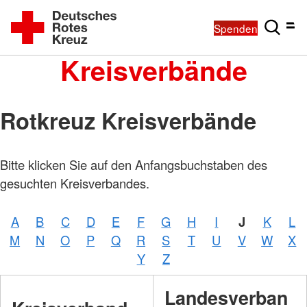
Spenden
Kreisverbände
Rotkreuz Kreisverbände
Bitte klicken Sie auf den Anfangsbuchstaben des
gesuchten Kreisverbandes.
A
B
C
D
E
F
G
H
I
J
K
L
M
N
O
P
Q
R
S
T
U
V
W
X
Y
Z
Landesverban